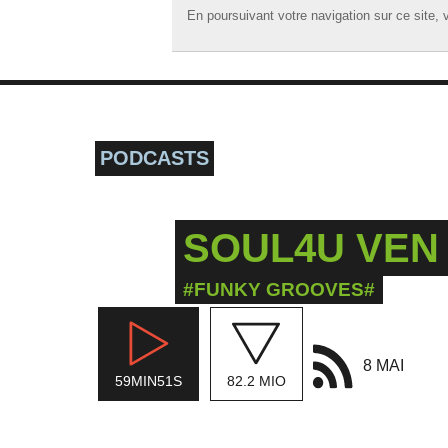
En poursuivant votre navigation sur ce site, v
En poursuivant votre navigation sur ce site, v
☰ MENU
ACCUEIL
A LA UNE
PODCASTS
PODCASTS
GRILLE
SOUL4U VEN 
MUSIQUE
ACTIONS
#FUNKY GROOVES#
LA RADIO
8 MAI
59MIN51S
82.2 MIO