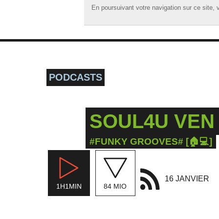
En poursuivant votre navigation sur ce site, v
En poursuivant votre navigation sur ce site, v
☰ MENU
ACCUEIL
A LA UNE
PODCASTS
PODCASTS
GRILLE
SOUL4U VEN 
MUSIQUE
ACTIONS
#FUNKY GROOVES# [🏠💻]
LA RADIO
16 JANVIER
1H1MIN
84 MIO