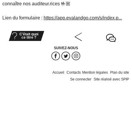
connaître nos auditeur.rices 🤟🏼
Lien du formulaire :
https://app.evalandgo.com/s/index.p...
C’était quoi
ce titre ?
SUIVEZ-NOUS
Accueil
Contacts
Mention légales
Plan du site
Se connecter
Site réalisé avec SPIP