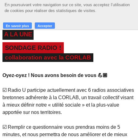
En poursuivant votre navigation sur ce site, vous acceptez l’utilisation
En poursuivant votre navigation sur ce site, vous acceptez l’utilisation
☰ MENU
de cookies pour réaliser des statistiques de visites.
de cookies pour réaliser des statistiques de visites.
ACCUEIL
En savoir plus
En savoir plus
Accepter
Accepter
A LA UNE
A LA UNE
SONDAGE RADIO !
PODCASTS
collaboration avec la CORLAB
GRILLE
Oyez-oyez ! Nous avons besoin de vous 💪🏼
MUSIQUE
ACTIONS
☑️ Radio U participe actuellement avec 6 radios associatives
bretonnes adhérente à la CORLAB, un travail collectif visant
LA RADIO
à mieux définir notre « utilité sociale » et la plus-value
apportée sur nos territoires.
☑️ Remplir ce questionnaire vous prendras moins de 5
minutes, et nous permettra de nous améliorer et de mieux