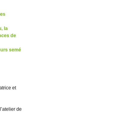
des
, la
ences de
cours semé
atrice et
’atelier de