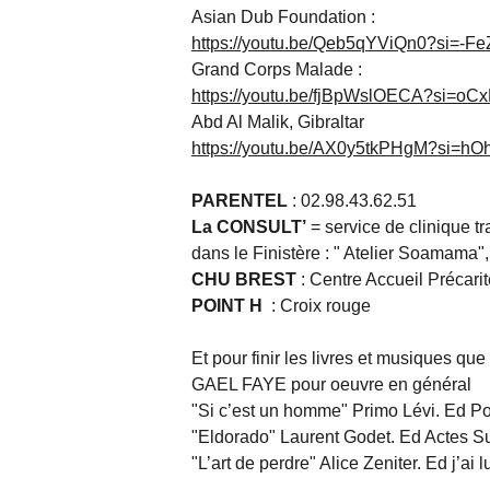
Asian Dub Foundation :
https://youtu.be/Qeb5qYViQn0?si=-F
Grand Corps Malade :
https://youtu.be/fjBpWslOECA?si=oC
Abd Al Malik, Gibraltar
https://youtu.be/AX0y5tkPHgM?si=
PARENTEL
: 02.98.43.62.51
La CONSULT’
= service de clinique tr
dans le Finistère : " Atelier Soamama", 
CHU BREST
: Centre Accueil Précarit
POINT H
: Croix rouge
Et pour finir les livres et musiques qu
GAEL FAYE pour oeuvre en général
"Si c’est un homme" Primo Lévi. Ed P
"Eldorado" Laurent Godet. Ed Actes S
"L’art de perdre" Alice Zeniter. Ed j’ai l