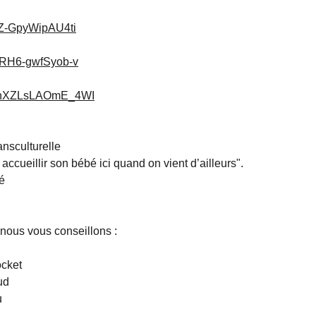
eZ-GpyWipAU4ti
xRH6-gwfSyob-v
hOhXZLsLAOmE_4WI
ansculturelle
accueillir son bébé ici quand on vient d’ailleurs".
é
e nous vous conseillons :
ocket
ud
u