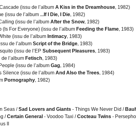
 Cascade (issu de l’album
A Kiss in the Dreamhouse
, 1982)
e (issu de l’album
...If I Die, I Die
, 1982)
alling (issu de l’album
After the Snow
, 1982)
p (Is For Everyone) (issu de l’album
Feeding the Flame
, 1983)
hite (issu de l’album
Intimacy
, 1983)
(issu de l’album
Script of the Bridge
, 1983)
quito (issu de l’EP
Subsequent Pleasures
, 1983)
u de l’album
Fetisch
, 1983)
People (issu de l’album
Gag
, 1984)
s Silence (issu de l’album
And Also the Trees
, 1984)
um
Pornography
, 1982)
n Seas /
Sad Lovers and Giants
- Things We Never Did /
Bau
g /
Certain General
- Voodoo Taxi /
Cocteau Twins
- Persepho
us II