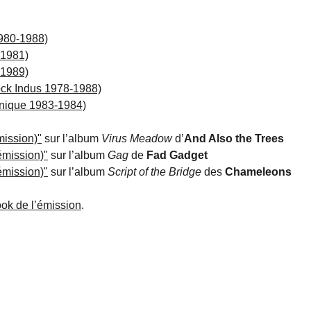
980-1988)
-1981)
-1989)
ock Indus 1978-1988)
nnique 1983-1984)
mission)"
sur l’album
Virus Meadow
d’
And Also the Trees
émission)"
sur l’album
Gag
de
Fad Gadget
émission)"
sur l’album
Script of the Bridge
des
Chameleons
ok de l’émission
.