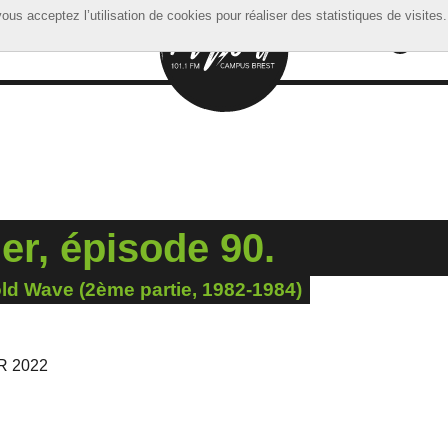
ous acceptez l’utilisation de cookies pour réaliser des statistiques de visites.
ous acceptez l’utilisation de cookies pour réaliser des statistiques de visites.
r, épisode 90.
old Wave (2ème partie, 1982-1984)
R 2022