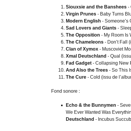
Siouxsie and the Banshees
-
Virgin Prunes
- Baby Turns Blu
Modern English
- Someone’s C
Sad Lovers and Giants
- Slee
The Opposition
- My Room Is W
The Chameleons
- Don’t Fall 
Clan of Xymox
- Muscoviet Mos
Xmal Deutschland
- Qual (iss
Fad Gadget
- Collapsing New 
And Also the Trees
- So This I
The Cure
- Cold (issu de l’alb
Fond sonore :
Echo & the Bunnymen
- Seve
We Ever Wanted Was Everythin
Deutschland
- Incubus Succub