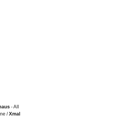
haus
- All
ne /
Xmal