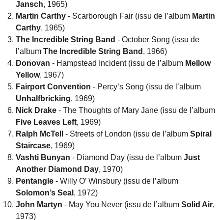
Jansch
, 1965)
Martin Carthy
- Scarborough Fair (issu de l’album
Martin
Carthy
, 1965)
The Incredible String Band
- October Song (issu de
l’album
The Incredible String Band
, 1966)
Donovan
- Hampstead Incident (issu de l’album
Mellow
Yellow
, 1967)
Fairport Convention
- Percy’s Song (issu de l’album
Unhalfbricking
, 1969)
Nick Drake
- The Thoughts of Mary Jane (issu de l’album
Five Leaves Left
, 1969)
Ralph McTell
- Streets of London (issu de l’album
Spiral
Staircase
, 1969)
Vashti Bunyan
- Diamond Day (issu de l’album
Just
Another Diamond Day
, 1970)
Pentangle
- Willy O’ Winsbury (issu de l’album
Solomon’s Seal
, 1972)
John Martyn
- May You Never (issu de l’album
Solid Air
,
1973)