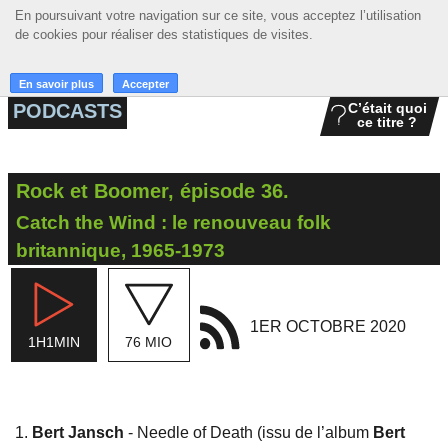
En poursuivant votre navigation sur ce site, vous acceptez l’utilisation
En poursuivant votre navigation sur ce site, vous acceptez l’utilisation
☰ MENU
de cookies pour réaliser des statistiques de visites.
de cookies pour réaliser des statistiques de visites.
ACCUEIL
En savoir plus
En savoir plus
Accepter
Accepter
PODCASTS
C’était quoi
ce titre ?
A LA UNE
PODCASTS
Rock et Boomer, épisode 36.
GRILLE
Catch the Wind : le renouveau folk
MUSIQUE
britannique, 1965-1973
ACTIONS
1ER OCTOBRE 2020
LA RADIO
1H1MIN
76 MIO
Bert Jansch
- Needle of Death (issu de l’album
Bert