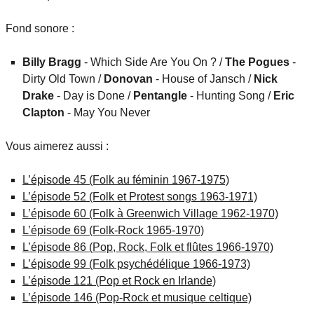
Fond sonore :
Billy Bragg
- Which Side Are You On ? /
The Pogues
-
Dirty Old Town /
Donovan
- House of Jansch /
Nick
Drake
- Day is Done /
Pentangle
- Hunting Song /
Eric
Clapton
- May You Never
Vous aimerez aussi :
L’épisode 45 (Folk au féminin 1967-1975)
L’épisode 52 (Folk et Protest songs 1963-1971)
L’épisode 60 (Folk à Greenwich Village 1962-1970)
L’épisode 69 (Folk-Rock 1965-1970)
L’épisode 86 (Pop, Rock, Folk et flûtes 1966-1970)
L’épisode 99 (Folk psychédélique 1966-1973)
L’épisode 121 (Pop et Rock en Irlande)
L’épisode 146 (Pop-Rock et musique celtique)