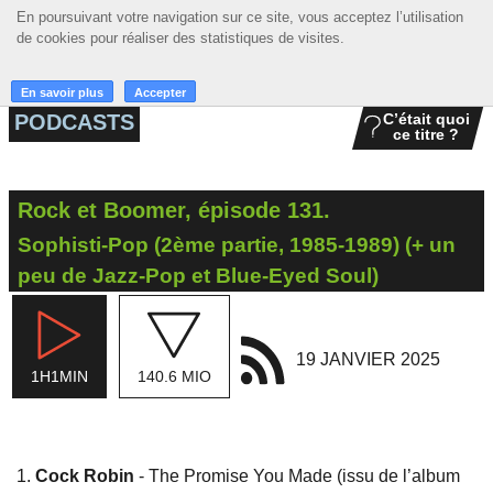
En poursuivant votre navigation sur ce site, vous acceptez l’utilisation
En poursuivant votre navigation sur ce site, vous acceptez l’utilisation
☰ MENU
de cookies pour réaliser des statistiques de visites.
de cookies pour réaliser des statistiques de visites.
ACCUEIL
En savoir plus
En savoir plus
Accepter
Accepter
PODCASTS
C’était quoi
ce titre ?
A LA UNE
PODCASTS
Rock et Boomer, épisode 131.
GRILLE
Sophisti-Pop (2ème partie, 1985-1989) (+ un
MUSIQUE
peu de Jazz-Pop et Blue-Eyed Soul)
ACTIONS
19 JANVIER 2025
LA RADIO
1H1MIN
140.6 MIO
Cock Robin
- The Promise You Made (issu de l’album