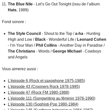
The Blue Nile
- Let’s Go Out Tonight (issu de l’album
Hats
, 1989)
Fond sonore :
The Style Council
- Shout to the Top /
a-ha
- Hunting
High and Low /
Black
- Wonderful Life /
Leonard Cohen
- I’m Your Man /
Phil Collins
- Another Day in Paradise /
The Christians
- Words /
George Michael
- Cowboys
and Angels
Vous aimerez aussi :
L’épisode 6 (Rock et saxophone 1975-1985)
L’épisode 43 (Crooners Rock 1978-1995)
L’épisode 47 (Rock FM 1980-1988)
L’épisode 111 (Songwriting au féminin 1976-1990)
L’épisode 130 (Sophisti-Pop 1980-1984)