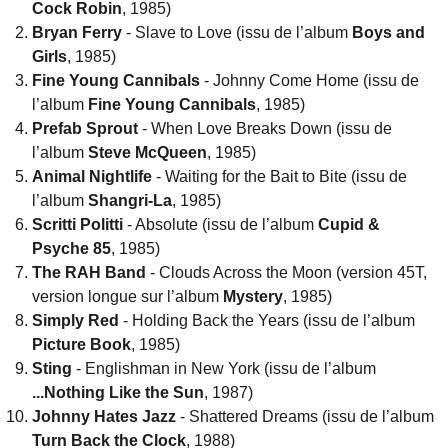
Cock Robin
, 1985)
Bryan Ferry
- Slave to Love (issu de l’album
Boys and
Girls
, 1985)
Fine Young Cannibals
- Johnny Come Home (issu de
l’album
Fine Young Cannibals
, 1985)
Prefab Sprout
- When Love Breaks Down (issu de
l’album
Steve McQueen
, 1985)
Animal Nightlife
- Waiting for the Bait to Bite (issu de
l’album
Shangri-La
, 1985)
Scritti Politti
- Absolute (issu de l’album
Cupid &
Psyche 85
, 1985)
The RAH Band
- Clouds Across the Moon (version 45T,
version longue sur l’album
Mystery
, 1985)
Simply Red
- Holding Back the Years (issu de l’album
Picture Book
, 1985)
Sting
- Englishman in New York (issu de l’album
...Nothing Like the Sun
, 1987)
Johnny Hates Jazz
- Shattered Dreams (issu de l’album
Turn Back the Clock
, 1988)