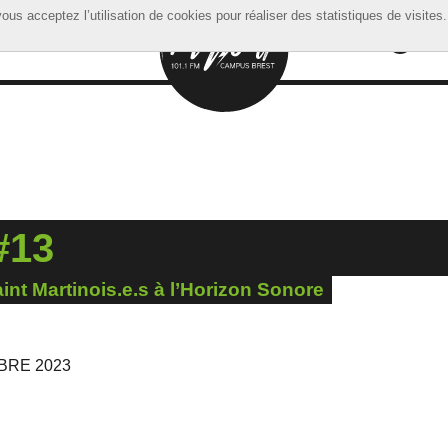
ous acceptez l’utilisation de cookies pour réaliser des statistiques de visites.
ous acceptez l’utilisation de cookies pour réaliser des statistiques de visites.
#13
int Martinois.e.s à l’Horizon Sonore
BRE 2023