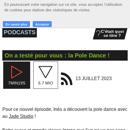
En poursuivant votre navigation sur ce site, vous acceptez l’utilisation
En poursuivant votre navigation sur ce site, vous acceptez l’utilisation
☰ MENU
de cookies pour réaliser des statistiques de visites.
de cookies pour réaliser des statistiques de visites.
ACCUEIL
En savoir plus
En savoir plus
Accepter
Accepter
PODCASTS
C’était quoi
ce titre ?
A LA UNE
PODCASTS
On a testé pour vous : la Pole Dance !
GRILLE
MUSIQUE
13 JUILLET 2023
7MIN19S
6.7 MIO
ACTIONS
LA RADIO
Pour ce nouvel épisode, Inès a découvert la pole dance avec
au
Jade Studio
!