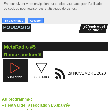
En poursuivant votre navigation sur ce site, vous acceptez l’utilisation
En poursuivant votre navigation sur ce site, vous acceptez l’utilisation
☰ MENU
de cookies pour réaliser des statistiques de visites.
de cookies pour réaliser des statistiques de visites.
ACCUEIL
En savoir plus
En savoir plus
Accepter
Accepter
PODCASTS
C’était quoi
ce titre ?
A LA UNE
PODCASTS
MetaRadio #5
GRILLE
Retour sur Israël
MUSIQUE
ACTIONS
29 NOVEMBRE 2023
59MIN39S
86.8 MIO
LA RADIO
Au programme :
–
Festival de l’association
L’Âmarrée