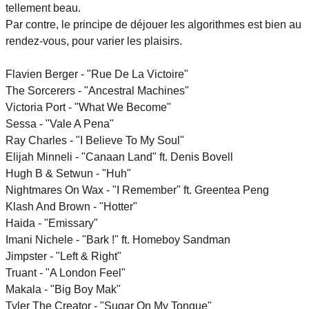
tellement beau.
Par contre, le principe de déjouer les algorithmes est bien au
rendez-vous, pour varier les plaisirs.
Flavien Berger - "Rue De La Victoire"
The Sorcerers - "Ancestral Machines"
Victoria Port - "What We Become"
Sessa - "Vale A Pena"
Ray Charles - "I Believe To My Soul"
Elijah Minneli - "Canaan Land" ft. Denis Bovell
Hugh B & Setwun - "Huh"
Nightmares On Wax - "I Remember" ft. Greentea Peng
Klash And Brown - "Hotter"
Haida - "Emissary"
Imani Nichele - "Bark !" ft. Homeboy Sandman
Jimpster - "Left & Right"
Truant - "A London Feel"
Makala - "Big Boy Mak"
Tyler The Creator - "Sugar On My Tongue"