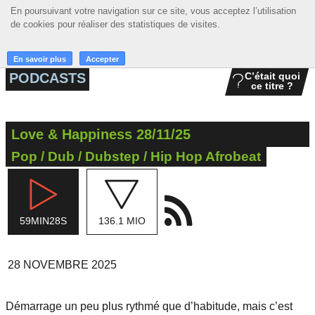
En poursuivant votre navigation sur ce site, vous acceptez l’utilisation
En poursuivant votre navigation sur ce site, vous acceptez l’utilisation
☰ MENU
de cookies pour réaliser des statistiques de visites.
de cookies pour réaliser des statistiques de visites.
ACCUEIL
En savoir plus
En savoir plus
Accepter
Accepter
PODCASTS
C’était quoi
ce titre ?
A LA UNE
PODCASTS
Love & Happiness 28/11/25
GRILLE
Pop / Dub / Dubstep / Hip Hop Afrobeat
MUSIQUE
ACTIONS
59MIN28S
136.1 MIO
LA RADIO
28 NOVEMBRE 2025
Démarrage un peu plus rythmé que d’habitude, mais c’est