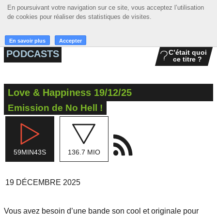
En poursuivant votre navigation sur ce site, vous acceptez l’utilisation
En poursuivant votre navigation sur ce site, vous acceptez l’utilisation
☰ MENU
de cookies pour réaliser des statistiques de visites.
de cookies pour réaliser des statistiques de visites.
ACCUEIL
En savoir plus
En savoir plus
Accepter
Accepter
PODCASTS
C’était quoi
ce titre ?
A LA UNE
PODCASTS
Love & Happiness 19/12/25
GRILLE
Emission de No Hell !
MUSIQUE
ACTIONS
59MIN43S
136.7 MIO
LA RADIO
19 DÉCEMBRE 2025
Vous avez besoin d’une bande son cool et originale pour