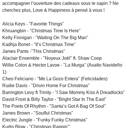
accompagner l’ouverture des cadeaux sous le sapin ? Ne
cherchez plus, Love & Happiness à pensé à vous !
Alicia Keys - "Favorite Things"
Khruangbin - "Christmas Time Is Here"
Kelly Finnigan - "Waiting On The Big Man"
Kadhja Bonet - "It’s Christmas Time"
James Pants -"This Christmas"
Alaclair Ensemble - "Noyeux Joël" ft. Shaw Coop
Willie Colon & Hector Lavoe - "La Murga" (Asalto Navideño
1)
Cheo Feliciano - "Me La Gozo Entera" (Felicidades)
Rudie Davis - "Drivin Home For Christmas"
Barrington Levy ft Trinity - "I Saw Mommy Kiss A Dreadlocks"
David Frost & Billy Taylor - "Bright Star In The East"
The Poets Of Rhythm - "Santa’s Got A Bag Of Soul"
James Brown - "Soulful Christmas"
Electric Jungle - "Funky Funky Christmas"
Kurtis Blow - "Christmas Rappin’"