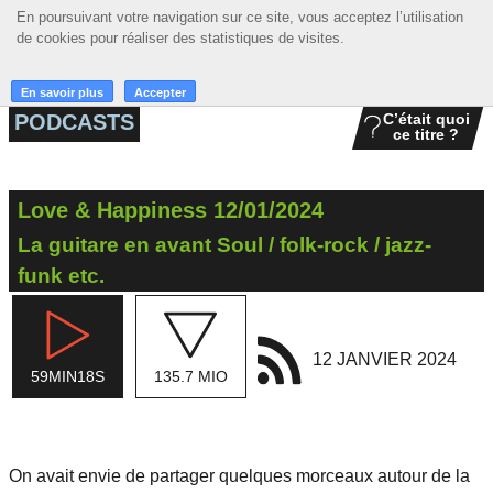
En poursuivant votre navigation sur ce site, vous acceptez l’utilisation
En poursuivant votre navigation sur ce site, vous acceptez l’utilisation
☰ MENU
de cookies pour réaliser des statistiques de visites.
de cookies pour réaliser des statistiques de visites.
ACCUEIL
En savoir plus
En savoir plus
Accepter
Accepter
PODCASTS
C’était quoi
ce titre ?
A LA UNE
PODCASTS
Love & Happiness 12/01/2024
GRILLE
La guitare en avant Soul / folk-rock / jazz-
MUSIQUE
funk etc.
ACTIONS
12 JANVIER 2024
LA RADIO
59MIN18S
135.7 MIO
On avait envie de partager quelques morceaux autour de la