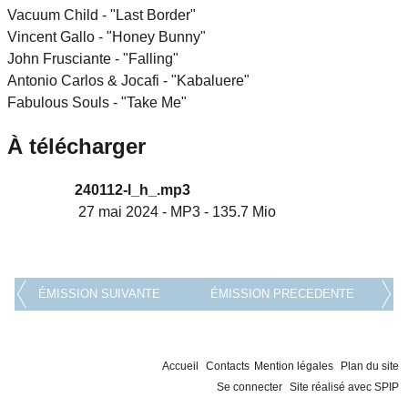
Vacuum Child - "Last Border"
Vincent Gallo - "Honey Bunny"
John Frusciante - "Falling"
Antonio Carlos & Jocafi - "Kabaluere"
Fabulous Souls - "Take Me"
À télécharger
240112-l_h_.mp3
27 mai 2024
-
MP3
-
135.7 Mio
ÉMISSION SUIVANTE
ÉMISSION PRECEDENTE
Accueil
Contacts
Mention légales
Plan du site
Se connecter
Site réalisé avec SPIP