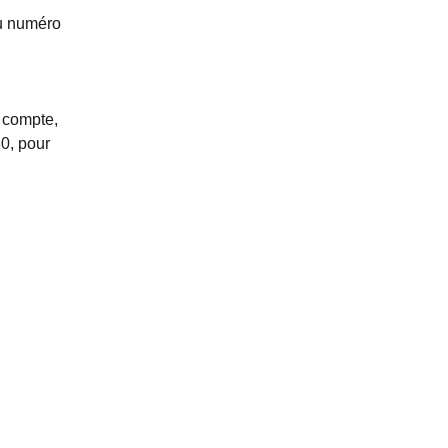
au numéro
e compte,
80, pour