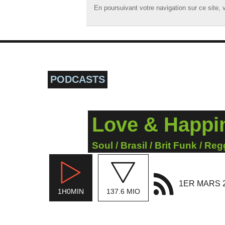
En poursuivant votre navigation sur ce site, v
En poursuivant votre navigation sur ce site, v
☰ MENU
ACCUEIL
A LA UNE
PODCASTS
PODCASTS
GRILLE
Love & Happi
MUSIQUE
ACTIONS
Soul / Brasil / Brit Funk / Re
LA RADIO
1ER MARS 
1H0MIN
137.6 MIO