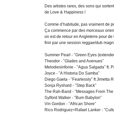
Des artistes rares, des sons qui sorte
de Love & Happiness !
Comme d’habitude, pas vraiment de p
Ça commence par des morceaux orientés
on est de retour en Angleterre pour de
finir par une session reggae/dub magni
Summer Pearl - "Green Eyes (extended
Theodor - "Glades and Avenues"
Melodiesinfonie - "Agua Salgada" ft. 
Joyce - "A Historia Do Samba"
Diego Gaeta - "Fearlessly" ft Jimetta 
Sonja Ryshard - "Step Back"
The Rah-Band - "Messages From The 
Sylford Walker - "Burn Babylon"
Vin Gordon - "African Shore"
Rico Rodriguez+Rafael Lanker - "Cultu