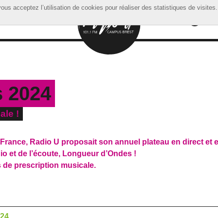
ous acceptez l’utilisation de cookies pour réaliser des statistiques de visites.
ous acceptez l’utilisation de cookies pour réaliser des statistiques de visites.
 2024
ale !
nce, Radio U proposait son annuel plateau en direct et e
adio et de l’écoute, Longueur d’Ondes !
 de prescription musicale.
024