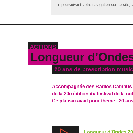
En poursuivant votre navigation sur ce site, v
En poursuivant votre navigation sur ce site, v
☰ MENU
ACCUEIL
A LA UNE
ACTIONS
PODCASTS
Longueur d’Ondes
GRILLE
20 ans de prescription music
MUSIQUE
ACTIONS
Accompagnée des Radios Campus Fra
de la 20e édition du festival de la r
LA RADIO
Ce plateau avait pour thème : 20 ans
Longueur d’Ondes 2