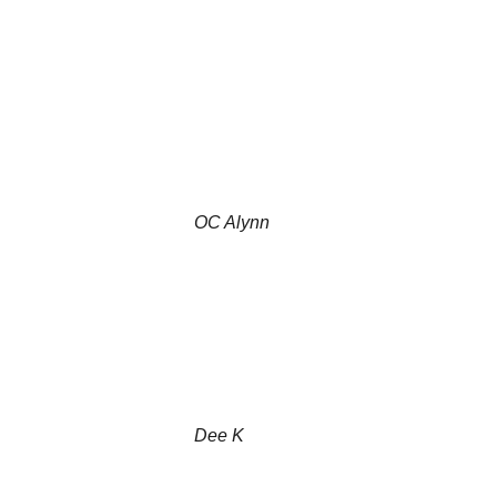
OC Alynn
Dee K