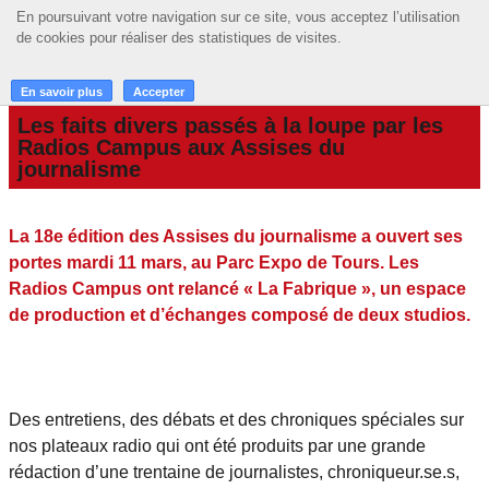
En poursuivant votre navigation sur ce site, vous acceptez l’utilisation
En poursuivant votre navigation sur ce site, vous acceptez l’utilisation
☰ MENU
de cookies pour réaliser des statistiques de visites.
de cookies pour réaliser des statistiques de visites.
ACCUEIL
En savoir plus
En savoir plus
Accepter
Accepter
A LA UNE
Les faits divers passés à la loupe par les
A LA UNE
Radios Campus aux Assises du
journalisme
PODCASTS
GRILLE
La 18e édition des Assises du journalisme a ouvert ses
portes mardi 11 mars, au Parc Expo de Tours. Les
MUSIQUE
Radios Campus ont relancé « La Fabrique », un espace
ACTIONS
de production et d’échanges composé de deux studios.
LA RADIO
Des entretiens, des débats et des chroniques spéciales sur
nos plateaux radio qui ont été produits par une grande
rédaction d’une trentaine de journalistes, chroniqueur.se.s,