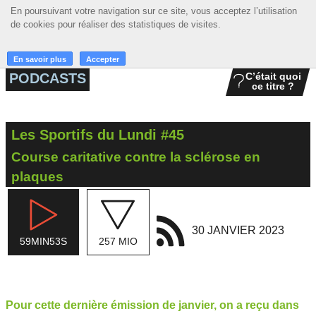
En poursuivant votre navigation sur ce site, vous acceptez l’utilisation
En poursuivant votre navigation sur ce site, vous acceptez l’utilisation
☰ MENU
de cookies pour réaliser des statistiques de visites.
de cookies pour réaliser des statistiques de visites.
ACCUEIL
En savoir plus
En savoir plus
Accepter
Accepter
PODCASTS
C’était quoi
ce titre ?
A LA UNE
PODCASTS
Les Sportifs du Lundi #45
GRILLE
Course caritative contre la sclérose en
MUSIQUE
plaques
ACTIONS
30 JANVIER 2023
LA RADIO
59MIN53S
257 MIO
Pour cette dernière émission de janvier, on a reçu dans