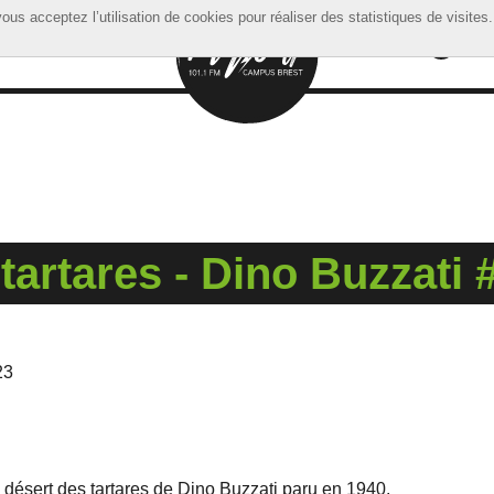
ous acceptez l’utilisation de cookies pour réaliser des statistiques de visites.
ous acceptez l’utilisation de cookies pour réaliser des statistiques de visites.
tartares - Dino Buzzati 
23
 désert des tartares de Dino Buzzati paru en 1940.