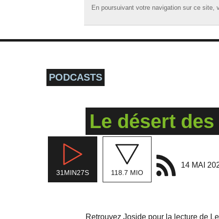
En poursuivant votre navigation sur ce site, v
En poursuivant votre navigation sur ce site, v
☰ MENU
ACCUEIL
A LA UNE
PODCASTS
PODCASTS
GRILLE
Le désert des 
MUSIQUE
ACTIONS
LA RADIO
14 MAI 20
31MIN27S
118.7 MIO
Retrouvez Joside pour la lecture de Le