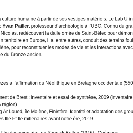
 culture humaine à partir de ses vestiges matériels. Le Lab U i
ec
Yvan Pailler
, professeur d’archéologie à l’UBO. Connu du gra
 Nicolas, redécouvert
la dalle ornée de Saint-Bélec
pour démontr
n territoire en Europe, il a, entre autres, conduit des terrains fou
lène, pour reconstituer les modes de vie et les interactions avec
ge du Bronze ancien.
èzes à l’affirmation du Néolithique en Bretagne occidentale (55
ent de Brest : inventaire et essai de synthèse, 2009 (inventaire
 région)
Ar Loued, île Molène, Finistère. Identité et adaptation des gro
s IIIe Et IIe millenaires avant notre ère, 2019
n film documentaire, de Yannick Bellon (1946) :
Goémons