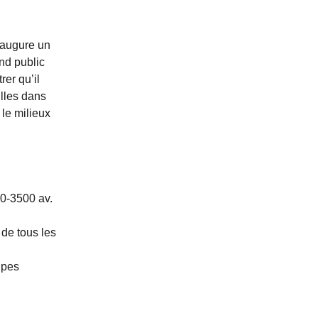
naugure un
nd public
er qu’il
illes dans
 le milieux
00-3500 av.
 de tous les
upes