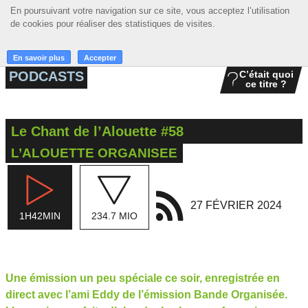
En poursuivant votre navigation sur ce site, vous acceptez l’utilisation
En poursuivant votre navigation sur ce site, vous acceptez l’utilisation
☰ MENU
de cookies pour réaliser des statistiques de visites.
de cookies pour réaliser des statistiques de visites.
ACCUEIL
En savoir plus
En savoir plus
Accepter
Accepter
PODCASTS
C’était quoi
ce titre ?
A LA UNE
PODCASTS
Le Chant de l’Alouette #58
GRILLE
L’ALOUETTE ORGANISEE
MUSIQUE
ACTIONS
27 FÉVRIER 2024
1H42MIN
234.7 MIO
LA RADIO
Une émission un peu spéciale ce soir, enregistrée en
direct avec l’ami Eddy de l’émission Bande Organisée.