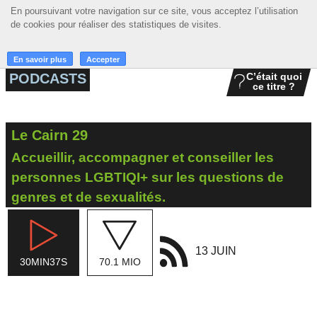
En poursuivant votre navigation sur ce site, vous acceptez l’utilisation
En poursuivant votre navigation sur ce site, vous acceptez l’utilisation
☰ MENU
de cookies pour réaliser des statistiques de visites.
de cookies pour réaliser des statistiques de visites.
ACCUEIL
En savoir plus
En savoir plus
Accepter
Accepter
PODCASTS
C’était quoi
ce titre ?
A LA UNE
PODCASTS
Le Cairn 29
GRILLE
Accueillir, accompagner et conseiller les
MUSIQUE
personnes LGBTIQI+ sur les questions de
genres et de sexualités.
ACTIONS
LA RADIO
13 JUIN
30MIN37S
70.1 MIO