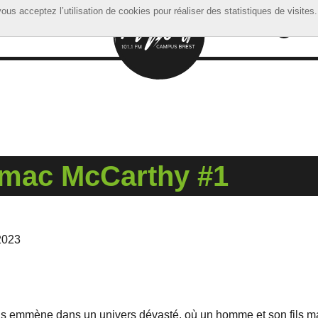
ous acceptez l’utilisation de cookies pour réaliser des statistiques de visites.
ous acceptez l’utilisation de cookies pour réaliser des statistiques de visites.
rmac McCarthy #1
2023
ous emmène dans un univers dévasté, où un homme et son fils m