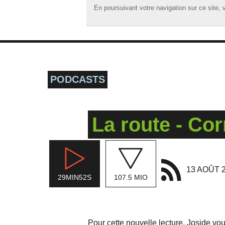
En poursuivant votre navigation sur ce site, v
En poursuivant votre navigation sur ce site, v
☰ MENU
ACCUEIL
A LA UNE
PODCASTS
PODCASTS
GRILLE
La route - Co
MUSIQUE
ACTIONS
LA RADIO
13 AOÛT 
29MIN52S
107.5 MIO
Pour cette nouvelle lecture, Joside v