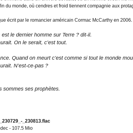
 fin du monde, où cendres et froid tiennent compagnie aux prota
que écrit par le romancier américain Cormac McCarthy en 2006.
st le dernier homme sur Terre ? dit-il.
rait. On le serait, c’est tout.
rence. Quand on meurt c’est comme si tout le monde mour
rait. N’est-ce-pas ?
ous sommes ses prophètes.
-_230729_-_230813.flac
odec
-
107.5 Mio