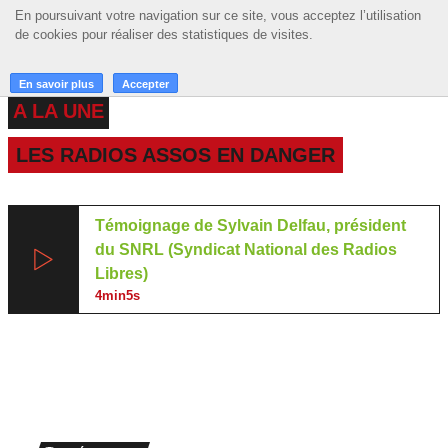
En poursuivant votre navigation sur ce site, vous acceptez l’utilisation
En poursuivant votre navigation sur ce site, vous acceptez l’utilisation
☰ MENU
de cookies pour réaliser des statistiques de visites.
de cookies pour réaliser des statistiques de visites.
ACCUEIL
En savoir plus
En savoir plus
Accepter
Accepter
A LA UNE
A LA UNE
LES RADIOS ASSOS EN DANGER
PODCASTS
GRILLE
Témoignage de Sylvain Delfau, président
MUSIQUE
du SNRL (Syndicat National des Radios
Libres)
ACTIONS
4min5s
LA RADIO