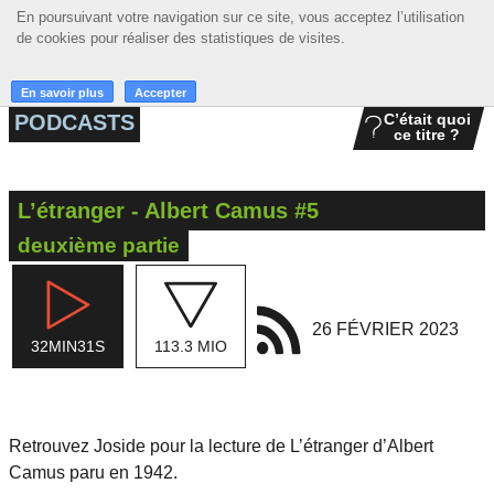
En poursuivant votre navigation sur ce site, vous acceptez l’utilisation
En poursuivant votre navigation sur ce site, vous acceptez l’utilisation
☰ MENU
de cookies pour réaliser des statistiques de visites.
de cookies pour réaliser des statistiques de visites.
ACCUEIL
En savoir plus
En savoir plus
Accepter
Accepter
PODCASTS
C’était quoi
ce titre ?
A LA UNE
PODCASTS
L’étranger - Albert Camus #5
GRILLE
deuxième partie
MUSIQUE
ACTIONS
26 FÉVRIER 2023
32MIN31S
113.3 MIO
LA RADIO
Retrouvez Joside pour la lecture de L’étranger d’Albert
Camus paru en 1942.