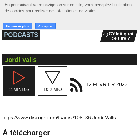
En poursuivant votre navigation sur ce site, vous acceptez l’utilisation
En poursuivant votre navigation sur ce site, vous acceptez l’utilisation
☰ MENU
de cookies pour réaliser des statistiques de visites.
de cookies pour réaliser des statistiques de visites.
ACCUEIL
En savoir plus
En savoir plus
Accepter
Accepter
PODCASTS
C’était quoi
ce titre ?
A LA UNE
PODCASTS
Jordi Valls
GRILLE
MUSIQUE
12 FÉVRIER 2023
11MIN10S
10.2 MIO
ACTIONS
LA RADIO
https://www.discogs.com/fr/artist/108136-Jordi-Valls
À télécharger