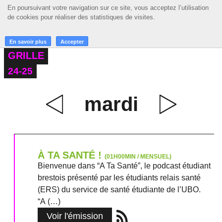
En poursuivant votre navigation sur ce site, vous acceptez l’utilisation
En poursuivant votre navigation sur ce site, vous acceptez l’utilisation
☰ MENU
de cookies pour réaliser des statistiques de visites.
de cookies pour réaliser des statistiques de visites.
ACCUEIL
En savoir plus
En savoir plus
Accepter
Accepter
GRILLE
A LA UNE
24-25
PODCASTS
mardi
GRILLE
MUSIQUE
ACTIONS
À TA SANTÉ !
(01H00MIN / MENSUEL)
LA RADIO
Bienvenue dans “A Ta Santé”, le podcast étudiant
brestois présenté par les étudiants relais santé
(ERS) du service de santé étudiante de l’UBO.
“A (…)
Voir l'émission