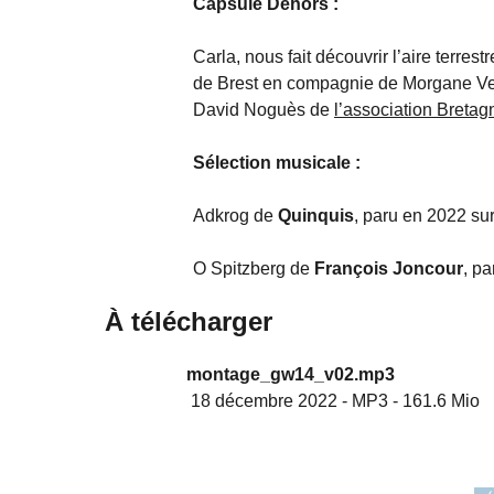
Capsule Dehors :
Carla, nous fait découvrir l’aire terre
de Brest en compagnie de Morgane Ventr
David Noguès de
l’association Bretag
Sélection musicale :
Adkrog de
Quinquis
, paru en 2022 su
O Spitzberg de
François Joncour
, p
À télécharger
montage_gw14_v02.mp3
18 décembre 2022
-
MP3
-
161.6 Mio