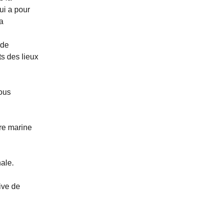
ui a pour
la
 de
ts des lieux
nous
ire marine
nale.
ive de