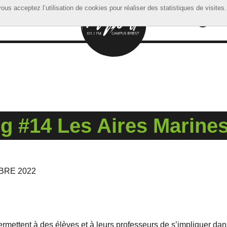
ous acceptez l’utilisation de cookies pour réaliser des statistiques de visites.
ous acceptez l’utilisation de cookies pour réaliser des statistiques de visites.
 #14 Les Aires Marines
BRE 2022
mettent à des élèves et à leurs professeurs de s’impliquer dan