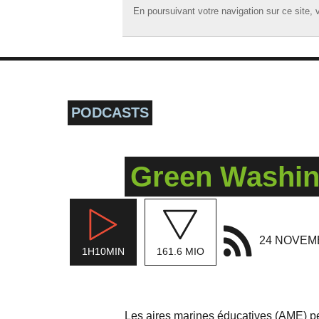
En poursuivant votre navigation sur ce site, v
En poursuivant votre navigation sur ce site, v
☰ MENU
ACCUEIL
A LA UNE
PODCASTS
PODCASTS
GRILLE
Green Washing
MUSIQUE
ACTIONS
LA RADIO
24 NOVEM
1H10MIN
161.6 MIO
Les
aires marines éducatives
(AME) per