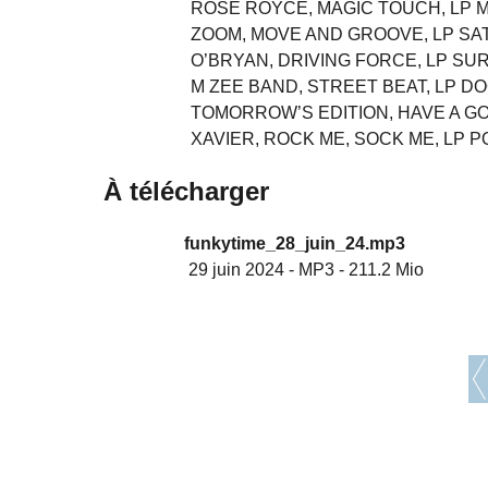
ROSE ROYCE, MAGIC TOUCH, LP M
ZOOM, MOVE AND GROOVE, LP SA
O’BRYAN, DRIVING FORCE, LP SU
M ZEE BAND, STREET BEAT, LP D
TOMORROW’S EDITION, HAVE A GO
XAVIER, ROCK ME, SOCK ME, LP P
À télécharger
funkytime_28_juin_24.mp3
29 juin 2024
-
MP3
-
211.2 Mio