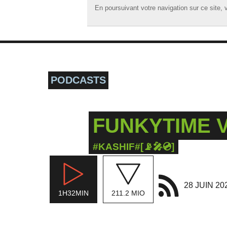
En poursuivant votre navigation sur ce site, v
En poursuivant votre navigation sur ce site, v
☰ MENU
ACCUEIL
A LA UNE
PODCASTS
PODCASTS
GRILLE
FUNKYTIME V
MUSIQUE
ACTIONS
#KASHIF#[📡🎤💿]
LA RADIO
28 JUIN 20
1H32MIN
211.2 MIO