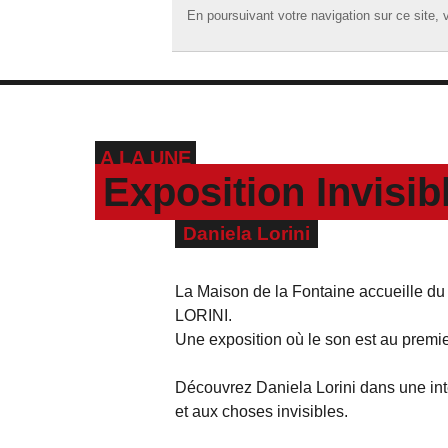
En poursuivant votre navigation sur ce site, v
En poursuivant votre navigation sur ce site, v
☰ MENU
ACCUEIL
A LA UNE
A LA UNE
PODCASTS
Exposition Invisib
GRILLE
Daniela Lorini
MUSIQUE
ACTIONS
La Maison de la Fontaine accueille du 11
LORINI.
LA RADIO
Une exposition où le son est au premie
Découvrez Daniela Lorini dans une inte
et aux choses invisibles.