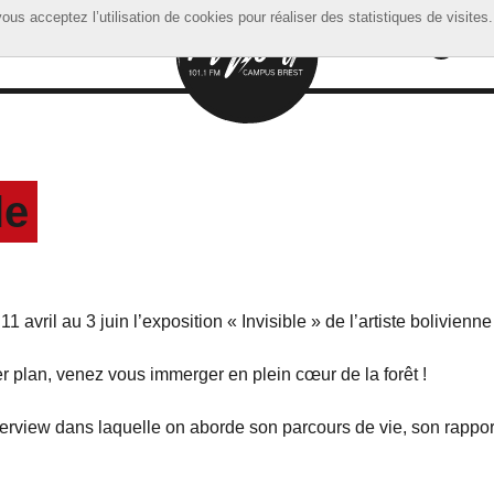
ous acceptez l’utilisation de cookies pour réaliser des statistiques de visites.
ous acceptez l’utilisation de cookies pour réaliser des statistiques de visites.
le
 avril au 3 juin l’exposition « Invisible » de l’artiste bolivienn
r plan, venez vous immerger en plein cœur de la forêt !
rview dans laquelle on aborde son parcours de vie, son rapport 