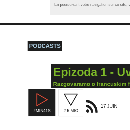
En poursuivant votre navigation sur ce site, v
En poursuivant votre navigation sur ce site, v
☰ MENU
ACCUEIL
A LA UNE
PODCASTS
PODCASTS
GRILLE
Epizoda 1 - U
MUSIQUE
ACTIONS
Razgovaramo o francuskim f
LA RADIO
17 JUIN
2MIN41S
2.5 MIO