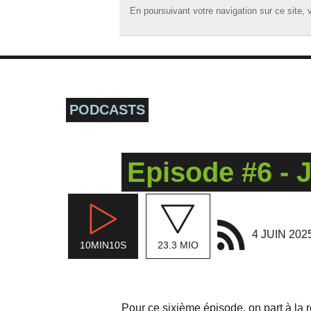
En poursuivant votre navigation sur ce site, v
En poursuivant votre navigation sur ce site, v
☰ MENU
ACCUEIL
A LA UNE
PODCASTS
PODCASTS
GRILLE
Episode #6 - J
MUSIQUE
ACTIONS
LA RADIO
4 JUIN 202
10MIN10S
23.3 MIO
Pour ce sixième épisode, on part à la r