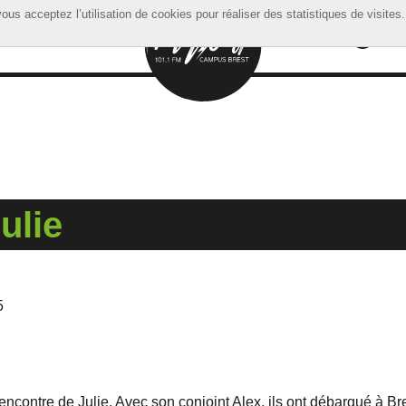
ous acceptez l’utilisation de cookies pour réaliser des statistiques de visites.
ous acceptez l’utilisation de cookies pour réaliser des statistiques de visites.
ulie
5
encontre de Julie. Avec son conjoint Alex, ils ont débarqué à Bres