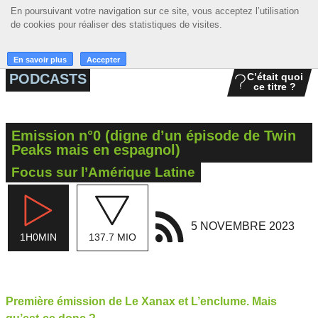
En poursuivant votre navigation sur ce site, vous acceptez l’utilisation
En poursuivant votre navigation sur ce site, vous acceptez l’utilisation
☰ MENU
de cookies pour réaliser des statistiques de visites.
de cookies pour réaliser des statistiques de visites.
ACCUEIL
En savoir plus
En savoir plus
Accepter
Accepter
PODCASTS
C’était quoi
ce titre ?
A LA UNE
PODCASTS
Emission n°0 (digne d’un épisode de Twin
GRILLE
Peaks mais en espagnol)
Focus sur l’Amérique Latine
MUSIQUE
ACTIONS
5 NOVEMBRE 2023
LA RADIO
1H0MIN
137.7 MIO
Première émission de Le Xanax et L’enclume. Mais