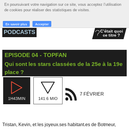
En poursuivant votre navigation sur ce site, vous acceptez l’utilisation
En poursuivant votre navigation sur ce site, vous acceptez l’utilisation
☰ MENU
de cookies pour réaliser des statistiques de visites.
de cookies pour réaliser des statistiques de visites.
ACCUEIL
En savoir plus
En savoir plus
Accepter
Accepter
PODCASTS
C’était quoi
ce titre ?
A LA UNE
PODCASTS
EPISODE 04 - TOPFAN
GRILLE
Qui sont les stars classées de la 25e à la 19e
MUSIQUE
place ?
ACTIONS
7 FÉVRIER
LA RADIO
1H43MIN
141.6 MIO
Tristan, Kevin, et les joyeux.ses habitant.es de Botmeur,