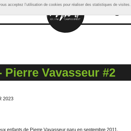
ous acceptez l’utilisation de cookies pour réaliser des statistiques de visites.
ous acceptez l’utilisation de cookies pour réaliser des statistiques de visites.
- Pierre Vavasseur #2
R 2023
eux enfants de Pierre Vavasseur paru en septembre 2011.