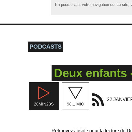
En poursuivant votre navigation sur ce site, v
En poursuivant votre navigation sur ce site, v
☰ MENU
ACCUEIL
A LA UNE
PODCASTS
PODCASTS
GRILLE
Deux enfants 
MUSIQUE
ACTIONS
LA RADIO
22 JANVIE
26MIN23S
98.1 MIO
Retrouvez Joside pour la lecture de D