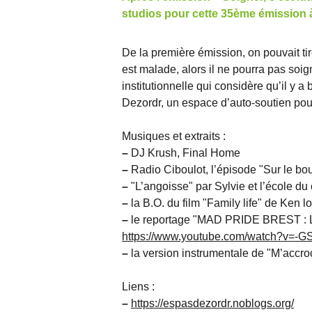
studios pour cette 35ème émission à
De la première émission, on pouvait tire
est malade, alors il ne pourra pas soi
institutionnelle qui considère qu’il y a
Dezordr, un espace d’auto-soutien pour
Musiques et extraits :
–
DJ Krush, Final Home
–
Radio Ciboulot, l’épisode "Sur le bou
–
"L’angoisse" par Sylvie et l’école du
–
la B.O. du film "Family life" de Ken 
–
le reportage "MAD PRIDE BREST : L
https://www.youtube.com/watch?v=-
–
la version instrumentale de "M’accr
Liens :
–
https://espasdezordr.noblogs.org/