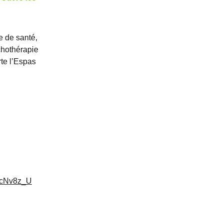
me de santé,
chothérapie
rte l’Espas
3cNv8z_U