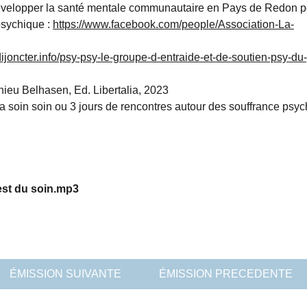
développer la santé mentale communautaire en Pays de Redon p
psychique :
https://www.facebook.com/people/Association-La-
/dijoncter.info/psy-psy-le-groupe-d-entraide-et-de-soutien-psy-du
thieu Belhasen, Ed. Libertalia, 2023
 soin soin ou 3 jours de rencontres autour des souffrance psyc
st du soin.mp3
ÉMISSION SUIVANTE
ÉMISSION PRECEDENTE