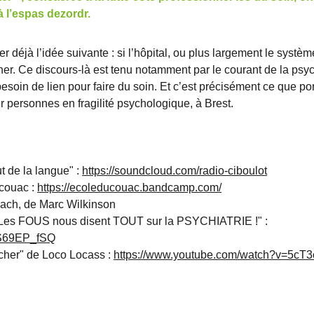
 l’espas dezordr.
r déjà l’idée suivante : si l’hôpital, ou plus largement le systè
gner. Ce discours-là est tenu notamment par le courant de la psy
 besoin de lien pour faire du soin. Et c’est précisément ce que po
 personnes en fragilité psychologique, à Brest.
t de la langue" :
https://soundcloud.com/radio-ciboulot
 couac :
https://ecoleducouac.bandcamp.com/
loach, de Marc Wilkinson
es FOUS nous disent TOUT sur la PSYCHIATRIE !" :
GS69EP_fSQ
ocher" de Loco Locass :
https://www.youtube.com/watch?v=5cT