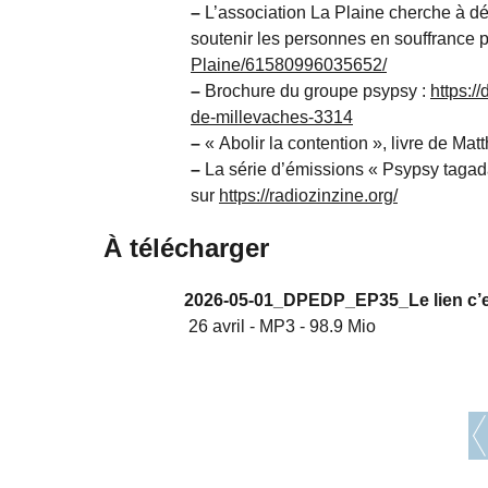
–
L’association La Plaine cherche à 
soutenir les personnes en souffrance 
Plaine/61580996035652/
–
Brochure du groupe psypsy :
https:/
de-millevaches-3314
–
« Abolir la contention », livre de Mat
–
La série d’émissions « Psypsy tagada
sur
https://radiozinzine.org/
À télécharger
2026-05-01_DPEDP_EP35_Le lien c’e
26 avril
-
MP3
-
98.9 Mio