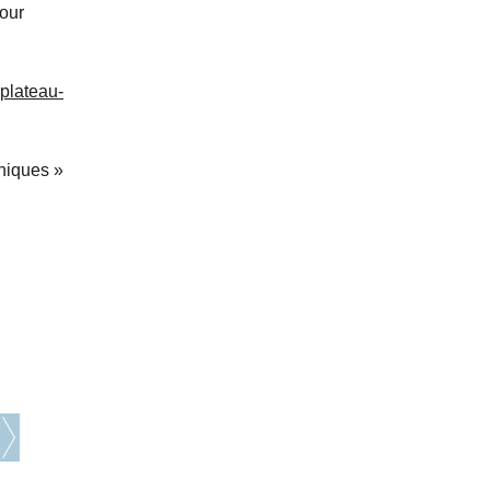
our
-plateau-
hiques »