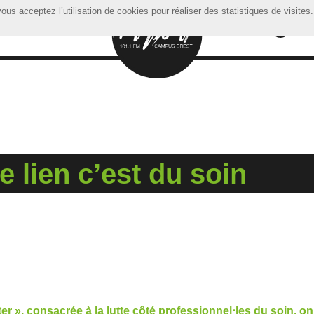
ous acceptez l’utilisation de cookies pour réaliser des statistiques de visites.
ous acceptez l’utilisation de cookies pour réaliser des statistiques de visites.
 lien c’est du soin
ter », consacrée à la lutte côté professionnel⋅les du soin, o