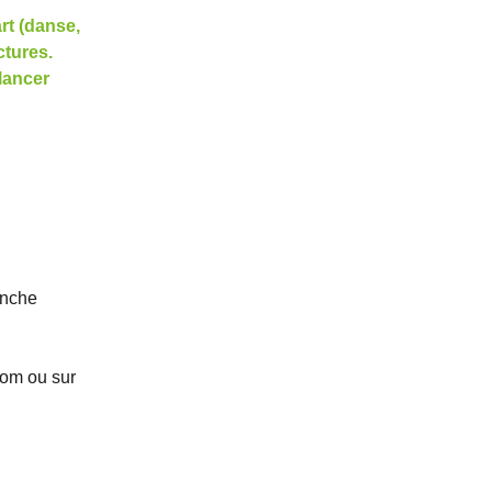
rt (danse,
ctures.
lancer
anche
com ou sur