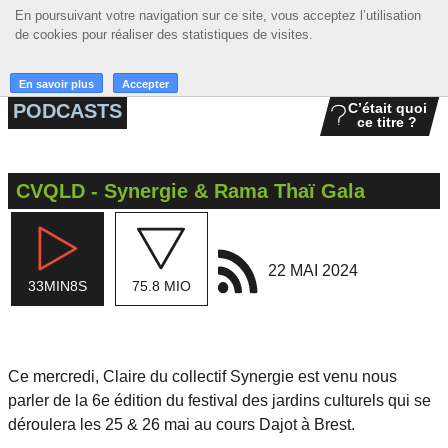
En poursuivant votre navigation sur ce site, vous acceptez l’utilisation
En poursuivant votre navigation sur ce site, vous acceptez l’utilisation
☰ MENU
de cookies pour réaliser des statistiques de visites.
de cookies pour réaliser des statistiques de visites.
ACCUEIL
En savoir plus
En savoir plus
Accepter
Accepter
PODCASTS
C’était quoi
ce titre ?
A LA UNE
PODCASTS
CVQLD - Synergie & Rama Thaï Gala
GRILLE
MUSIQUE
22 MAI 2024
33MIN8S
75.8 MIO
ACTIONS
LA RADIO
Ce mercredi, Claire du collectif Synergie est venu nous
parler de la 6e édition du festival des jardins culturels qui se
déroulera les 25 & 26 mai au cours Dajot à Brest.