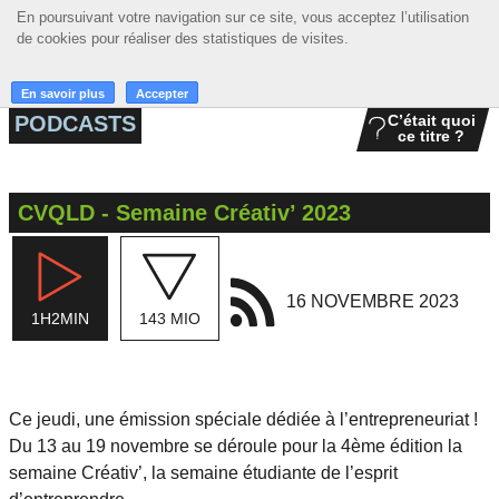
En poursuivant votre navigation sur ce site, vous acceptez l’utilisation
En poursuivant votre navigation sur ce site, vous acceptez l’utilisation
☰ MENU
de cookies pour réaliser des statistiques de visites.
de cookies pour réaliser des statistiques de visites.
ACCUEIL
En savoir plus
En savoir plus
Accepter
Accepter
PODCASTS
C’était quoi
ce titre ?
A LA UNE
PODCASTS
CVQLD - Semaine Créativ’ 2023
GRILLE
MUSIQUE
16 NOVEMBRE 2023
1H2MIN
143 MIO
ACTIONS
LA RADIO
Ce jeudi, une émission spéciale dédiée à l’entrepreneuriat !
Du 13 au 19 novembre se déroule pour la 4ème édition la
semaine Créativ’, la semaine étudiante de l’esprit