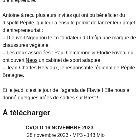
d’entreprendre.
Antoine à reçu plusieurs invités qui ont pu bénéficier du
dispotif Pépite, qui leur a ensuite permit de lancer leur projet
d’entrepreneuriat :
–
Dieuveil Ngoubou le co-fondateur d’
Umòja
une marque de
chaussures végétale.
–
Les deux associées : Paul Cerclerond & Elodie Rivoal qui
ont ouvert
Neos
un cabinet de sport adaptée.
–
Jean-Charles Herviaux, le responsable régional de Pépite
Bretagne.
Et le jeudi c’est le jour de l’agenda de Flavie ! Elle nous a
donné quelques idées de sorties sur Brest !
À télécharger
CVQLD 16 NOVEMBRE 2023
28 novembre 2023
-
MP3
-
143 Mio