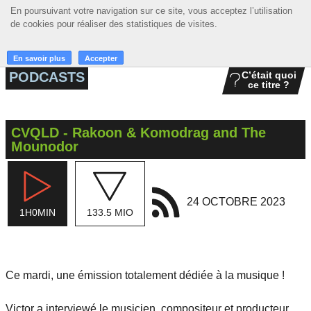
En poursuivant votre navigation sur ce site, vous acceptez l’utilisation
En poursuivant votre navigation sur ce site, vous acceptez l’utilisation
☰ MENU
de cookies pour réaliser des statistiques de visites.
de cookies pour réaliser des statistiques de visites.
ACCUEIL
En savoir plus
En savoir plus
Accepter
Accepter
PODCASTS
C’était quoi
ce titre ?
A LA UNE
PODCASTS
CVQLD - Rakoon & Komodrag and The
GRILLE
Mounodor
MUSIQUE
ACTIONS
24 OCTOBRE 2023
1H0MIN
133.5 MIO
LA RADIO
Ce mardi, une émission totalement dédiée à la musique !
Victor a interviewé le musicien, compositeur et producteur