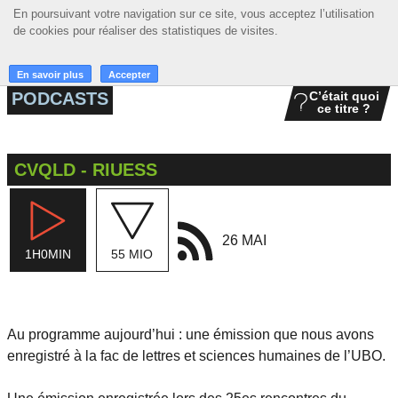
En poursuivant votre navigation sur ce site, vous acceptez l’utilisation
En poursuivant votre navigation sur ce site, vous acceptez l’utilisation
☰ MENU
de cookies pour réaliser des statistiques de visites.
de cookies pour réaliser des statistiques de visites.
ACCUEIL
En savoir plus
En savoir plus
Accepter
Accepter
PODCASTS
C’était quoi
ce titre ?
A LA UNE
PODCASTS
CVQLD - RIUESS
GRILLE
MUSIQUE
26 MAI
1H0MIN
55 MIO
ACTIONS
LA RADIO
Au programme aujourd’hui : une émission que nous avons
enregistré à la fac de lettres et sciences humaines de l’UBO.