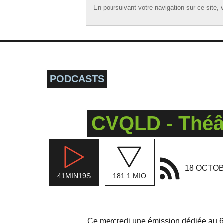
En poursuivant votre navigation sur ce site, v
En poursuivant votre navigation sur ce site, v
☰ MENU
ACCUEIL
A LA UNE
PODCASTS
PODCASTS
GRILLE
CVQLD - Théât
MUSIQUE
ACTIONS
LA RADIO
18 OCTOB
41MIN19S
181.1 MIO
Ce mercredi une émission dédiée au 6