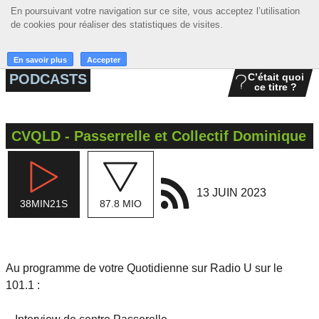
En poursuivant votre navigation sur ce site, vous acceptez l’utilisation
En poursuivant votre navigation sur ce site, vous acceptez l’utilisation
☰ MENU
de cookies pour réaliser des statistiques de visites.
de cookies pour réaliser des statistiques de visites.
ACCUEIL
En savoir plus
En savoir plus
Accepter
Accepter
PODCASTS
C’était quoi
ce titre ?
A LA UNE
PODCASTS
CVQLD - Passerrelle et Collectif Dominique
GRILLE
MUSIQUE
13 JUIN 2023
38MIN21S
87.8 MIO
ACTIONS
LA RADIO
Au programme de votre Quotidienne sur Radio U sur le
101.1 :