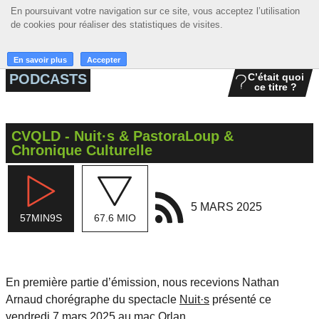
En poursuivant votre navigation sur ce site, vous acceptez l’utilisation
En poursuivant votre navigation sur ce site, vous acceptez l’utilisation
☰ MENU
de cookies pour réaliser des statistiques de visites.
de cookies pour réaliser des statistiques de visites.
ACCUEIL
En savoir plus
En savoir plus
Accepter
Accepter
PODCASTS
C’était quoi
ce titre ?
A LA UNE
PODCASTS
CVQLD - Nuit·s & PastoraLoup &
GRILLE
Chronique Culturelle
MUSIQUE
ACTIONS
5 MARS 2025
57MIN9S
67.6 MIO
LA RADIO
En première partie d’émission, nous recevions Nathan
Arnaud chorégraphe du spectacle
Nuit·s
présenté ce
vendredi 7 mars 2025 au mac Orlan.