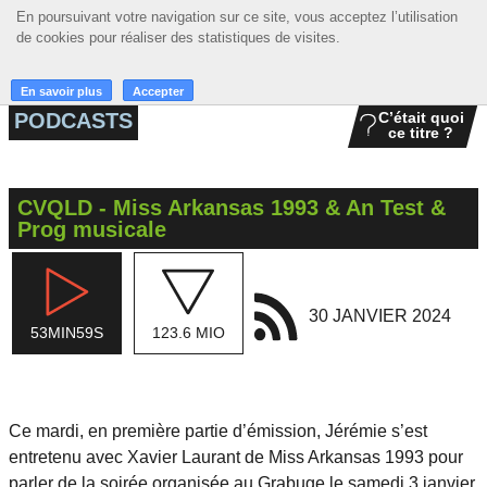
En poursuivant votre navigation sur ce site, vous acceptez l’utilisation
En poursuivant votre navigation sur ce site, vous acceptez l’utilisation
☰ MENU
de cookies pour réaliser des statistiques de visites.
de cookies pour réaliser des statistiques de visites.
ACCUEIL
En savoir plus
En savoir plus
Accepter
Accepter
PODCASTS
C’était quoi
ce titre ?
A LA UNE
PODCASTS
CVQLD - Miss Arkansas 1993 & An Test &
GRILLE
Prog musicale
MUSIQUE
ACTIONS
30 JANVIER 2024
53MIN59S
123.6 MIO
LA RADIO
Ce mardi, en première partie d’émission, Jérémie s’est
entretenu avec Xavier Laurant de Miss Arkansas 1993 pour
parler de la soirée organisée au
Grabuge
le samedi 3 janvier