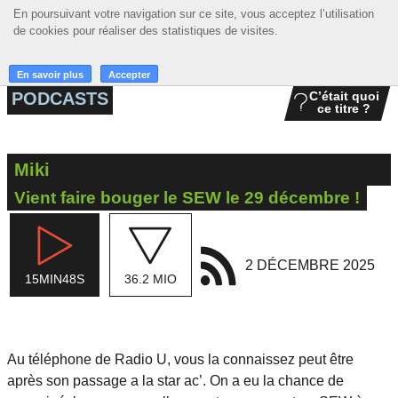
En poursuivant votre navigation sur ce site, vous acceptez l’utilisation
En poursuivant votre navigation sur ce site, vous acceptez l’utilisation
☰ MENU
de cookies pour réaliser des statistiques de visites.
de cookies pour réaliser des statistiques de visites.
ACCUEIL
En savoir plus
En savoir plus
Accepter
Accepter
PODCASTS
C’était quoi
ce titre ?
A LA UNE
PODCASTS
Miki
GRILLE
Vient faire bouger le SEW le 29 décembre !
MUSIQUE
ACTIONS
2 DÉCEMBRE 2025
15MIN48S
36.2 MIO
LA RADIO
Au téléphone de Radio U, vous la connaissez peut être
après son passage a la star ac’. On a eu la chance de