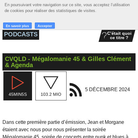
En poursuivant votre navigation sur ce site, vous acceptez l’utilisation
En poursuivant votre navigation sur ce site, vous acceptez l’utilisation
☰ MENU
de cookies pour réaliser des statistiques de visites.
de cookies pour réaliser des statistiques de visites.
ACCUEIL
En savoir plus
En savoir plus
Accepter
Accepter
PODCASTS
C’était quoi
ce titre ?
A LA UNE
PODCASTS
CVQLD - Mégalomanie 45 & Gilles Clément
GRILLE
& Agenda
MUSIQUE
ACTIONS
5 DÉCEMBRE 2024
45MIN5S
103.2 MIO
LA RADIO
Dans cette première partie d’émission, Jean et Morgane
étaient avec nous pour nous présenter la soirée
Mégalomanie 45
, soirée de concerts entre punk et blues à