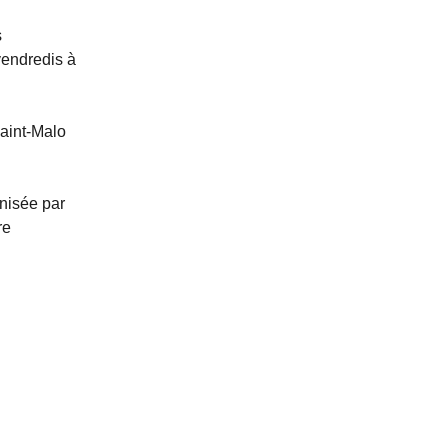
s
vendredis à
Saint-Malo
anisée par
re