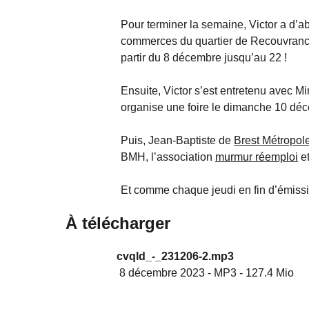
Pour terminer la semaine, Victor a d’a
commerces du quartier de Recouvrance
partir du 8 décembre jusqu’au 22 !
Ensuite, Victor s’est entretenu avec Mi
organise une foire le dimanche 10 dé
Puis, Jean-Baptiste de
Brest Métropole
BMH, l’association
murmur réemploi
et
Et comme chaque jeudi en fin d’émiss
À télécharger
cvqld_-_231206-2.mp3
8 décembre 2023
-
MP3
-
127.4 Mio