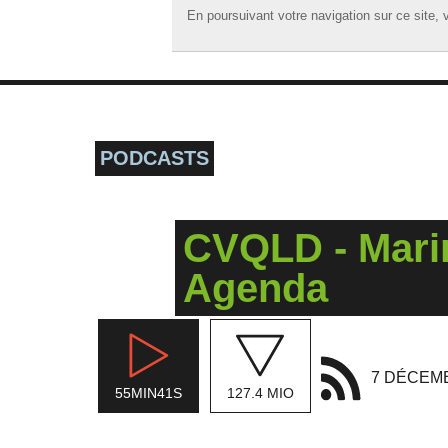
En poursuivant votre navigation sur ce site, v
En poursuivant votre navigation sur ce site, v
☰ MENU
ACCUEIL
A LA UNE
PODCASTS
PODCASTS
GRILLE
CVQLD - Mari
MUSIQUE
Agenda
ACTIONS
LA RADIO
7 DÉCEM
55MIN41S
127.4 MIO