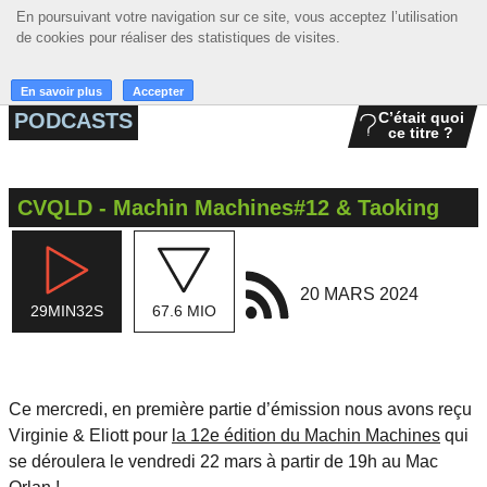
En poursuivant votre navigation sur ce site, vous acceptez l’utilisation
En poursuivant votre navigation sur ce site, vous acceptez l’utilisation
☰ MENU
de cookies pour réaliser des statistiques de visites.
de cookies pour réaliser des statistiques de visites.
ACCUEIL
En savoir plus
En savoir plus
Accepter
Accepter
PODCASTS
C’était quoi
ce titre ?
A LA UNE
PODCASTS
CVQLD - Machin Machines#12 & Taoking
GRILLE
MUSIQUE
20 MARS 2024
29MIN32S
67.6 MIO
ACTIONS
LA RADIO
Ce mercredi, en première partie d’émission nous avons reçu
Virginie & Eliott pour
la 12e édition du Machin Machines
qui
se déroulera le vendredi 22 mars à partir de 19h au Mac