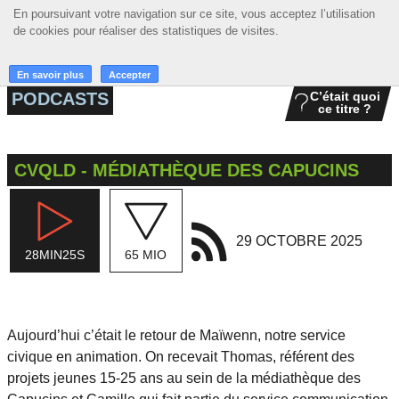
En poursuivant votre navigation sur ce site, vous acceptez l’utilisation
En poursuivant votre navigation sur ce site, vous acceptez l’utilisation
☰ MENU
de cookies pour réaliser des statistiques de visites.
de cookies pour réaliser des statistiques de visites.
ACCUEIL
En savoir plus
En savoir plus
Accepter
Accepter
PODCASTS
C’était quoi
ce titre ?
A LA UNE
PODCASTS
CVQLD - MÉDIATHÈQUE DES CAPUCINS
GRILLE
MUSIQUE
29 OCTOBRE 2025
28MIN25S
65 MIO
ACTIONS
LA RADIO
Aujourd’hui c’était le retour de Maïwenn, notre service
civique en animation. On recevait Thomas, référent des
projets jeunes 15-25 ans au sein de la médiathèque des