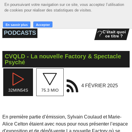
En poursuivant votre navigation sur ce site, vous acceptez l’utilisation
En poursuivant votre navigation sur ce site, vous acceptez l’utilisation
☰ MENU
de cookies pour réaliser des statistiques de visites.
de cookies pour réaliser des statistiques de visites.
ACCUEIL
En savoir plus
En savoir plus
Accepter
Accepter
PODCASTS
C’était quoi
ce titre ?
A LA UNE
PODCASTS
CVQLD - La nouvelle Factory & Spectacle
GRILLE
Psyché
MUSIQUE
ACTIONS
4 FÉVRIER 2025
32MIN54S
75.3 MIO
LA RADIO
En première partie d’émission, Sylvain Coulaud et Marie-
Alice Celton étaient avec nous pour nous présenter l’espace
d’exposition et de dépôt-vente
La nouvelle Factory
où se